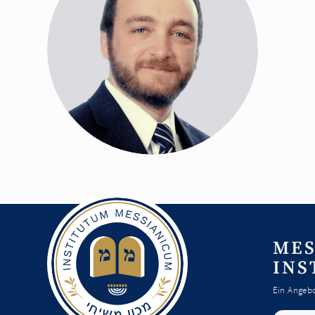
MES
INS
Ein Angebo