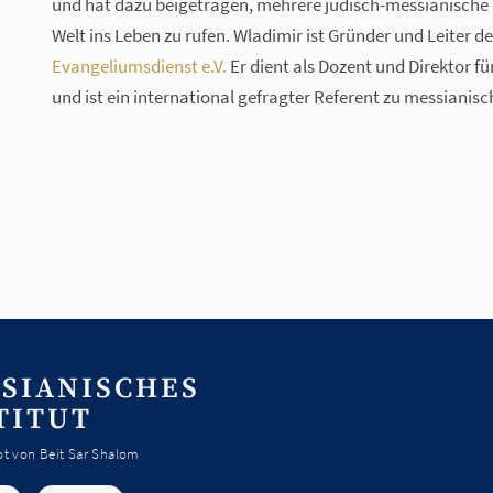
und hat dazu beigetragen, mehrere jüdisch-messianische
Welt ins Leben zu rufen. Wladimir ist Gründer und Leiter 
Evangeliumsdienst e.V.
Er dient als Dozent und Direktor f
und ist ein international gefragter Referent zu messianis
SIANISCHES
TITUT
t von Beit Sar Shalom